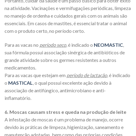
Portanto, cuidar da saúde é um passo básico para obter êxito
na atividade. Vacinações e vermifugações periódicas, limpeza
no manejo de ordenha e cuidados gerais com os animais são
essenciais. Em casos de mastites, é essencial tratar o animal
com o produto certo, no período certo.
Para as vacas no
período seco
, é indicado o
NEOMASTIC
,
sua fórmula possui associação sinérgica de antibióticos de
grande atividade sobre os germes resistentes a outros
medicamentos.
Para as vacas que estejam em
período de lactação,
é indicado
o
MASTICAL
, o qual possui excelente ação devido à
associação de antifúngico, antimicrobiano e anti-
inflamatório.
6. Moscas causam stress e queda na produção de leite
A infestação de moscas é um problema de manejo, ocorre
devido às práticas de limpeza, higienização, saneamento e
manutenção adotadas, bem como das próprias condições